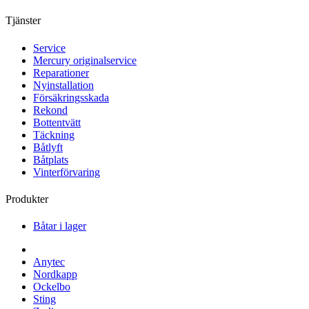
Tjänster
Service
Mercury originalservice
Reparationer
Nyinstallation
Försäkringsskada
Rekond
Bottentvätt
Täckning
Båtlyft
Båtplats
Vinterförvaring
Produkter
Båtar i lager
Anytec
Nordkapp
Ockelbo
Sting