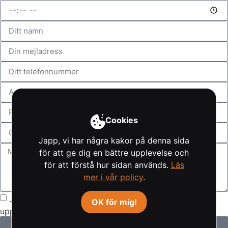
Cookies
Japp, vi har några kakor på denna sida
för att ge dig en bättre upplevelse och
för att förstå hur sidan används.
Läs
mer i vår policy
.
Jag har läst
integritetspolicy
och godkänner att mina
OK för mig!
uppgifter registreras
Skicka