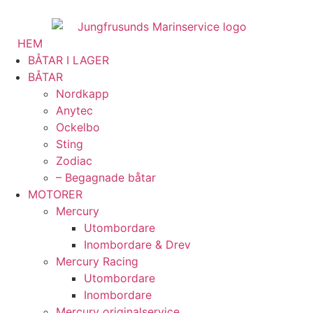
HEM
BÅTAR I LAGER
BÅTAR
Nordkapp
Anytec
Ockelbo
Sting
Zodiac
– Begagnade båtar
MOTORER
Mercury
Utombordare
Inombordare & Drev
Mercury Racing
Utombordare
Inombordare
Mercury originalservice