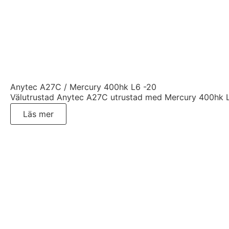
Anytec A27C / Mercury 400hk L6 -20
Välutrustad Anytec A27C utrustad med Mercury 400hk
Läs mer
Fler begagnade båtar