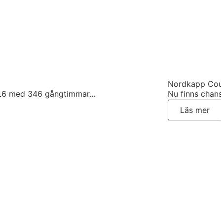
Nordkapp Cou
 L6 med 346 gångtimmar…
Nu finns chan
Läs mer